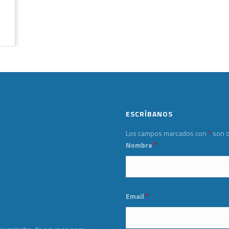
ESCRÍBANOS
Los campos marcados con
*
son o
Nombre
*
Email
*