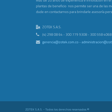
Más de 20 años de experiencia e innovación en el
plantas de beneficio nos permite ser una de las 
dude en contactarnos para brindarle asesoría per
ZOTEK S.A.S.
(4) 298 08 64 - 300 779 9308 - 300 558 4068
gerencia@zotek.com.co - administracion@zot
ZOTEK S.A.S. - Todos los derechos reservados ©