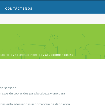
CONTÁCTENOS
BENEFICIO
/
SACRIFICIO PORCINO
/
ATURDIDOR PORCINO
e sacrificio.
brazos de cobre, dos para la cabeza y uno para
rdimiento adecuado y un porcentaje de daño en la