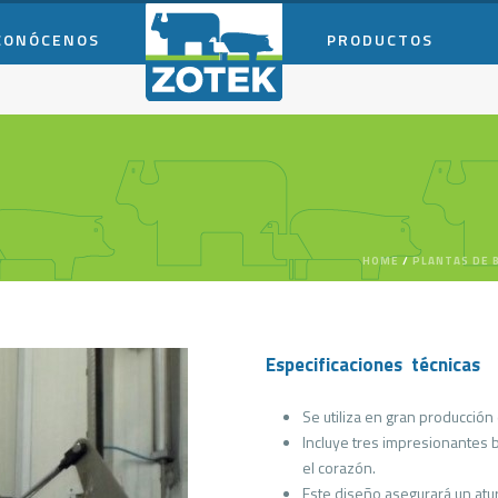
CONÓCENOS
PRODUCTOS
HOME
/
PLANTAS DE 
Especificaciones técnicas
Se utiliza en gran producción d
Incluye tres impresionantes 
el corazón.
Este diseño asegurará un atu