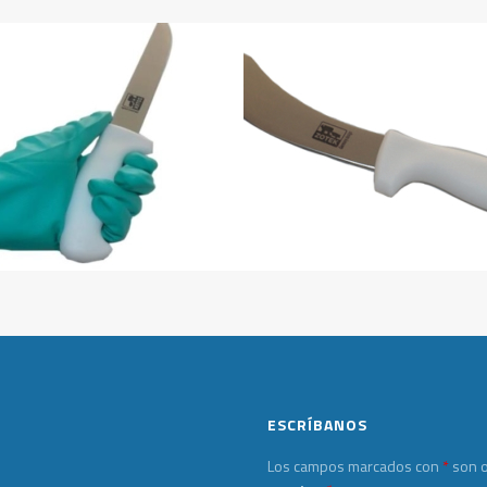
ESCRÍBANOS
Los campos marcados con
*
son o