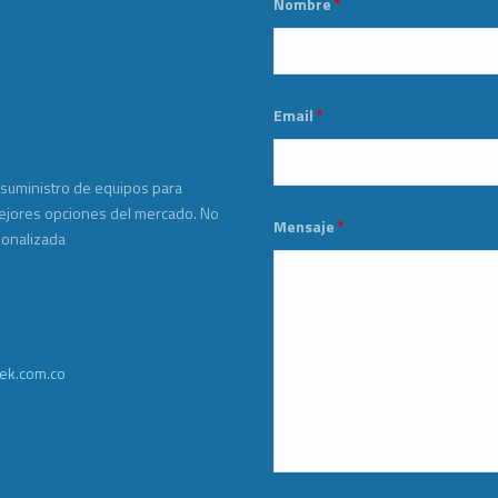
Nombre
*
Email
*
 suministro de equipos para
mejores opciones del mercado. No
Mensaje
*
sonalizada
ek.com.co